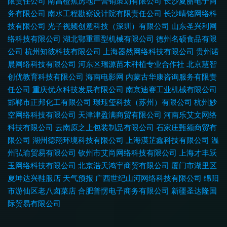
限责任公司
南昌橙蕉房地产营销策划有限公司
长沙夏丽电子商
务有限公司
南水工程勘察设计院有限责任公司
长沙晴铭网络科
技有限公司
光子视频创意科技（深圳）有限公司
山东圣兴利网
络科技有限公司
湖北鄂重重型机械有限公司
德州名硕食品有限
公司
杭州知彼科技有限公司
上海器然网络科技有限公司
贵州诺
晨网络科技有限公司
河东区瑞源苗木种植专业合作社
北京慧智
创优教育科技有限公司
海南电影网
内蒙古华康咨询服务有限责
任公司
重庆优永科技发展有限公司
南京迪赛工业机械有限公司
邯郸市正邦化工有限公司
璟珏玺科技（苏州）有限公司
杭州妙
空网络科技有限公司
天津津盈满商贸有限公司
河南乐艾文网络
科技有限公司
云南原之上包装制品有限公司
石家庄甄额商贸有
限公司
湖州德翔环境科技有限公司
上海漠芷鑫科技有限公司
温
州弘瑜贸易有限公司
钦州市艾尚网络科技有限公司
上海才丰跃
玉网络科技有限公司
北京浩天鸿宇商贸有限公司
厦门市湖里区
夏坤达兴鞋服店
天气预报
广西世纪山河网络科技有限公司
绵阳
市游仙区老八卤菜店
合肥普愣电子商务有限公司
新疆圣达隆国
际贸易有限公司