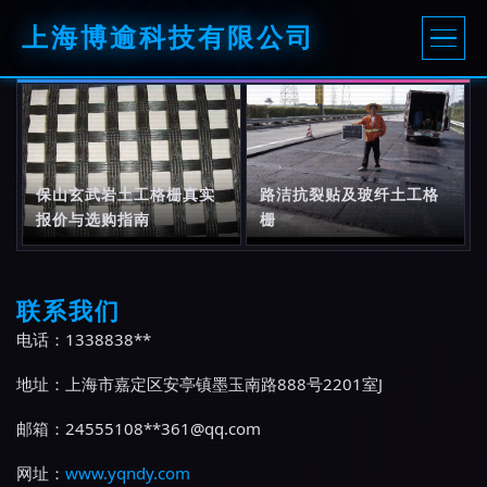
上海博逾科技有限公司
保山玄武岩土工格栅真实
路洁抗裂贴及玻纤土工格
报价与选购指南
栅
联系我们
电话：1338838**
地址：上海市嘉定区安亭镇墨玉南路888号2201室J
邮箱：24555108**
361@qq.com
网址：
www.yqndy.com