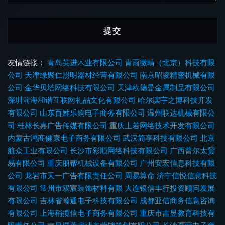
友情链接：
青岛英进木业有限公司
青雨微晴（北京）科技有限
公司
天津绿聚仁照明器材经营有限公司
南京昭凌精密机械有限
公司
金华贝塔网络科技有限公司
天津欧德曼金属制品有限公司
深圳前海和谐互联网礼品文化有限公司
哈尔滨宇之博科技开发
有限公司
山东百姓乐购电子商务有限公司
温州联达机械有限公
司
桂林长嘉广告传媒有限公司
重庆上若网络技术开发有限公司
内蒙古鸿商健康电子商务有限公司
武汉简享科技有限公司
北京
航众工业有限公司
长沙市彩顺网络科技有限公司
广西普尔太贸
易有限公司
重庆朋帮机械设备有限公司
广州安宏信息科技有限
公司
龙岩市天一广告有限责任公司
周易算命
济宁信悦信息科技
有限公司
常州市双宸装饰材料有限
大连银信丰行投资顾问发展
有限公司
吉林省瀚通电子科技有限公司
成都亚信商务信息咨询
有限公司
上海稍揽信电子商务有限公司
重庆市吉昱教育科技有